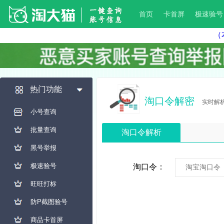
首页
卡首屏
极速验号
（
热门功能
淘口令解密
实时解
小号查询
批量查询
淘口令解析
黑号举报
极速验号
淘口令：
旺旺打标
防P截图验号
商品卡首屏